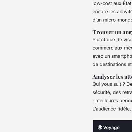
low-cost aux État
encore les activit
d’un micro-mond
Trouver un angl
Plutôt que de vis
commerciaux méco
avec un smartphon
de destinations e
Analyser les att
Qui vous suit ? D
sécurité, des ret
: meilleures pério
L’audience fidèle,
🌍 Voyage