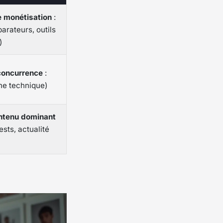
e monétisation
:
arateurs, outils
)
concurrence
:
he technique)
ntenu dominant
tests, actualité