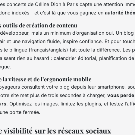
s concerts de Céline Dion à Paris capte une attention immé
donc indexés - et c’est là que vous gagnez en
autorité thé
s outils de création de contenu
 développeur, mais un minimum d’organisation oui. Un blog 
air et une navigation fluide, inspire confiance. Et pour tou
 site bilingue (français/anglais) fait toute la différence. Les
issent rien au hasard : calendrier éditorial, planification de
ingue.
 la vitesse et de l’ergonomie mobile
oyageurs consultent votre blog depuis leur smartphone, so
otre site met plus de trois secondes à charger,
vous perdez
urs
. Optimisez les images, limitez les plugins, et testez l’af
t une porte fermée.
e visibilité sur les réseaux sociaux