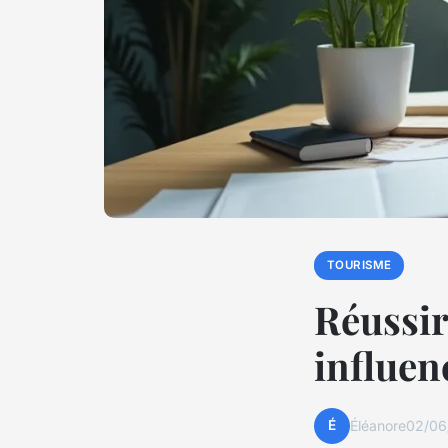
TOURISME
Réussir
influen
É
Éléanore
02/06