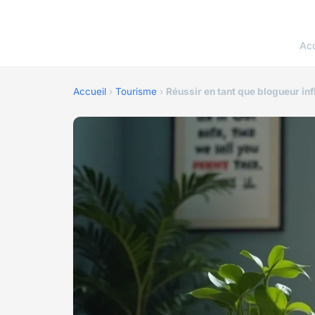
Acc
Accueil
›
Tourisme
›
Réussir en tant que blogueur in