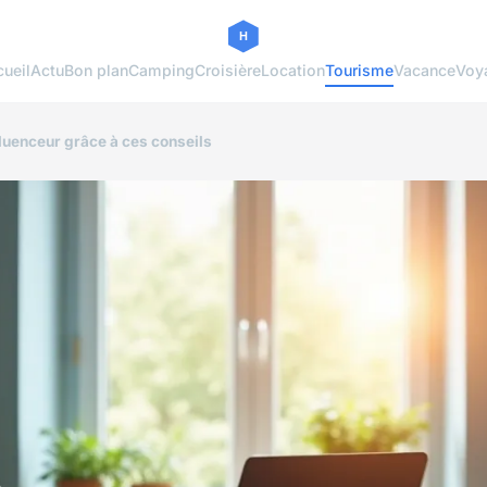
ueil
Actu
Bon plan
Camping
Croisière
Location
Tourisme
Vacance
Voy
fluenceur grâce à ces conseils