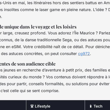
s-Unis en mai, les itinéraires hors des sentiers battus en A
és insolites comme le laser game en pleine nature. L’idée ? 
e.
e unique dans le voyage et les loisirs
er large, creusez profond. Vous adorez l’Île Maurice ? Parle
nnus, de la danse traditionnelle Sega, ou des astuces pou
e en eSIM. Votre crédibilité naît de ce détail. Pour déniche
t des astuces concrètes, on peut consulter
cg972
.
entes de son audience cible
es jeunes en recherche d’aventure à petit prix, des familles 
raités curieux du monde ? Vos contenus doivent répondre à l
des pour partir, conseils formalités, ou solutions pour évite
 c’est celle qui se sent comprise.
👗 Lifestyle
📱 Tech