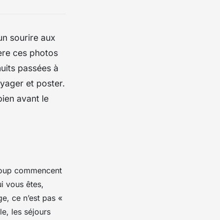
un sourire aux
ière ces photos
nuits passées à
oyager et poster.
bien avant le
aucoup commencent
i vous êtes,
ge, ce n’est pas «
le, les séjours