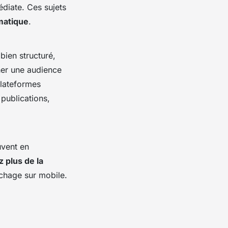
diate. Ces sujets
matique
.
bien structuré,
cher une audience
 plateformes
 publications,
uvent en
 plus de la
fichage sur mobile.