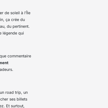
de soleil à l’Île
in, ça crée du
eau, du pertinent.
e légende qui
haque commentaire
ment
sadeurs.
un road trip, un
cher ses billets
z. Et surtout,