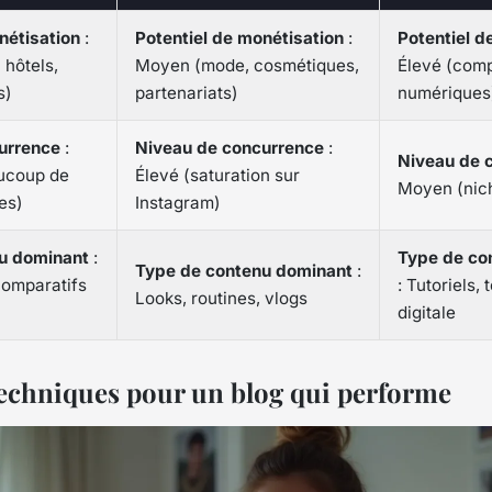
nétisation
:
Potentiel de monétisation
:
Potentiel d
n hôtels,
Moyen (mode, cosmétiques,
Élevé (comp
s)
partenariats)
numériques
urrence
:
Niveau de concurrence
:
Niveau de 
aucoup de
Élevé (saturation sur
Moyen (nic
es)
Instagram)
u dominant
:
Type de co
Type de contenu dominant
:
comparatifs
: Tutoriels, 
Looks, routines, vlogs
digitale
 techniques pour un blog qui performe