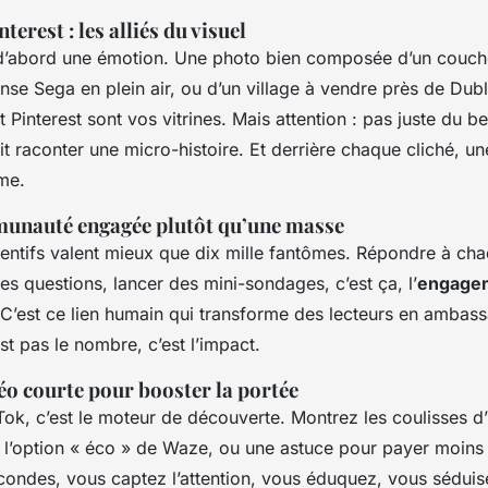
terest : les alliés du visuel
d’abord une émotion. Une photo bien composée d’un coucher 
nse Sega en plein air, ou d’un village à vendre près de Dubl
t Pinterest sont vos vitrines. Mais attention : pas juste du b
 raconter une micro-histoire. Et derrière chaque cliché, un
me.
unauté engagée plutôt qu’une masse
ttentifs valent mieux que dix mille fantômes. Répondre à c
es questions, lancer des mini-sondages, c’est ça, l’
engage
 C’est ce lien humain qui transforme des lecteurs en ambas
est pas le nombre, c’est l’impact.
déo courte pour booster la portée
Tok, c’est le moteur de découverte. Montrez les coulisses d’
ur l’option « éco » de Waze, ou une astuce pour payer moins 
condes, vous captez l’attention, vous éduquez, vous séduise